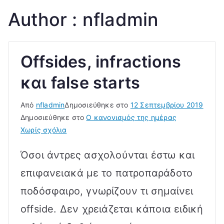
Author :
nfladmin
Offsides, infractions
και false starts
Από
nfladmin
Δημοσιεύθηκε στο
12 Σεπτεμβρίου 2019
Δημοσιεύθηκε στο
Ο κανονισμός της ημέρας
στο
Χωρίς σχόλια
Offsides,
Όσοι άντρες ασχολούνται έστω και
infractions
και
επιφανειακά με το πατροπαράδοτο
false
ποδόσφαιρο, γνωρίζουν τι σημαίνει
starts
offside. Δεν χρειάζεται κάποια ειδική